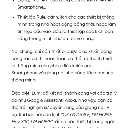
Đóng/ mở rèm cửa bằng cách chạm nhẹ trên
Smartphone…
Thiết lập Rule, cảnh, lịch cho các thiết bị thông
minh trong nhà hoạt động đồng thời, hoặc làm
tín hiệu đầu vào, đầu ra thiết lập các kịch bản
sống thông minh như ăn tối, về nhà,…
Nói chung, chỉ cần thiết bị được điều khiển bằng
công tắc cơ thì hoàn toàn có thể trở thành thiết
bị thông minh cho phép điều khiển qua
Smartphone và giọng nói nhờ công tắc cảm ứng
thông minh.
Đặc biệt, Lumi đã kết nối thành công với các trợ lý
ảo như Google Assistant, Alexa. Nhờ vậy, bạn có
thể trải nghiệm sự quyền năng của giọng nói. Ví
dụ: khi bạn nói câu lệnh
“OK GOOGLE, I’M HOME;
Hey SIRI, I’M HOME”
tất cả các thiết bị trong ngôi