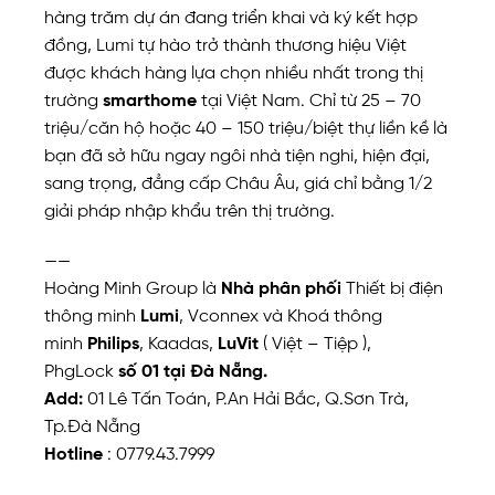
hàng trăm dự án đang triển khai và ký kết hợp
đồng, Lumi tự hào trở thành thương hiệu Việt
được khách hàng lựa chọn nhiều nhất trong thị
trường
smarthome
tại Việt Nam. Chỉ từ 25 – 70
triệu/căn hộ hoặc 40 – 150 triệu/biệt thự liền kề là
bạn đã sở hữu ngay ngôi nhà tiện nghi, hiện đại,
sang trọng, đẳng cấp Châu Âu, giá chỉ bằng 1/2
giải pháp nhập khẩu trên thị trường.
——
Hoàng Minh Group là
Nhà phân phối
Thiết bị điện
thông minh
Lumi
, Vconnex và Khoá thông
minh
Philips
, Kaadas,
LuVit
( Việt – Tiệp ),
PhgLock
số 01 tại Đà Nẵng.
Add:
01 Lê Tấn Toán, P.An Hải Bắc, Q.Sơn Trà,
Tp.Đà Nẵng
Hotline
: 0779.43.7999