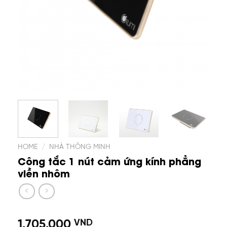
HOME
/
NHÀ THÔNG MINH
Công tắc 1 nút cảm ứng kính phẳng
viền nhôm
1.705.000
VND