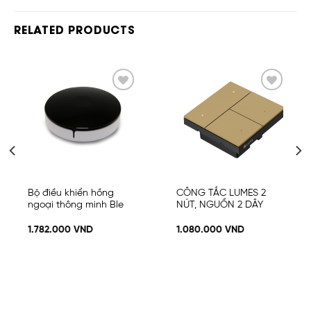
RELATED PRODUCTS
Add
Add
to
to
wishlist
wishlist
Bộ điều khiển hồng
CÔNG TẮC LUMES 2
ngoại thông minh Ble
NÚT, NGUỒN 2 DÂY
1.782.000
VND
1.080.000
VND