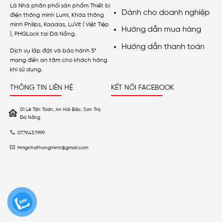
Là Nhà phân phối sản phẩm Thiết bị
Dành cho doanh nghiệp
điện thông minh Lumi, Khóa thông
minh Philips, Kaadas, LuVit ( Việt Tiệp
Hướng dẫn mua hàng
), PHGLock tại Đà Nẵng.
Hướng dẫn thanh toán
Dịch vụ lắp đặt và bảo hành 5*
mang đến an tâm cho khách hàng
khi sử dụng.
THÔNG TIN LIÊN HỆ
KẾT NỐI FACEBOOK
01 Lê Tấn Toán, An Hải Bắc, Sơn Trà,
Đà Nẵng
0779.43.7999
Hmgnhathongminh@gmail.com