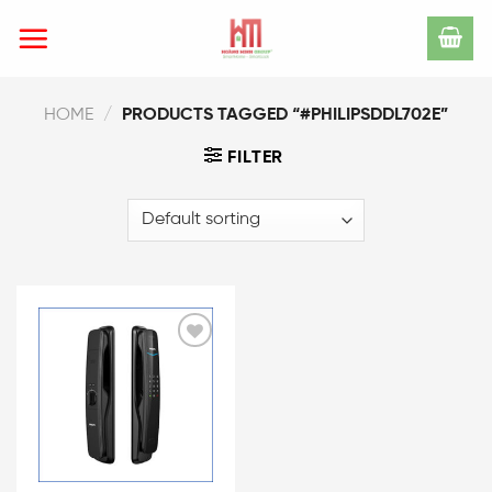
Skip
to
content
HOME
/
PRODUCTS TAGGED “#PHILIPSDDL702E”
FILTER
Add
to
wishlist