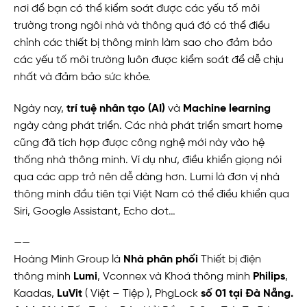
nơi để bạn có thể kiểm soát được các yếu tố môi
trường trong ngôi nhà và thông quá đó có thể điều
chỉnh các thiết bị thông minh làm sao cho đảm bảo
các yếu tố môi trường luôn được kiểm soát để dễ chịu
nhất và đảm bảo sức khỏe.
Ngày nay,
trí tuệ nhân tạo (AI)
và
Machine learning
ngày càng phát triển. Các nhà phát triển smart home
cũng đã tích hợp được công nghệ mới này vào hệ
thống nhà thông minh. Ví dụ như, điều khiển giọng nói
qua các app trở nên dễ dàng hơn. Lumi là đơn vị nhà
thông minh đầu tiên tại Việt Nam có thể điều khiển qua
Siri, Google Assistant, Echo dot…
——
Hoàng Minh Group là
Nhà phân phối
Thiết bị điện
thông minh
Lumi
, Vconnex và Khoá thông minh
Philips
,
Kaadas,
LuVit
( Việt – Tiệp ), PhgLock
số 01 tại Đà Nẵng.