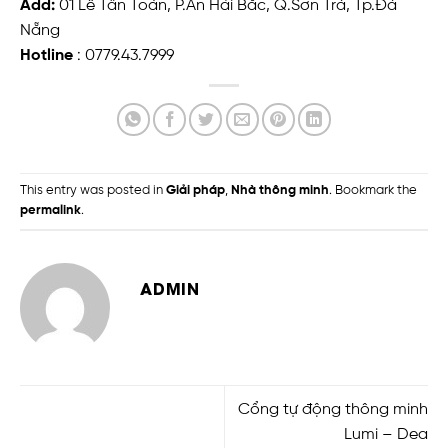
Add:
01 Lê Tấn Toán, P.An Hải Bắc, Q.Sơn Trà, Tp.Đà
Nẵng
Hotline
: 0779.43.7999
This entry was posted in
Giải pháp
,
Nhà thông minh
. Bookmark the
permalink
.
ADMIN
Cổng tự động thông minh
Lumi – Dea