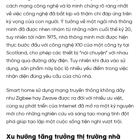
cách mạng công nghệ và là minh chứng rõ ràng nhất
về việc công nghệ đã bắt kịp và thậm chí đáp ứng trên
kỳ vọng của con người. Ý tưởng về một ngôi nhà thông
minh đã được nhen nhóm từ những năm cuối thế kỷ 20,
tuy nhiên tới năm 1975, nhà thông minh mới được hiện
thực bước đầu với công nghệ X10 của một công ty tại
Scotland, cho phép các thiết bị “nói chuyện” với nhau
thông qua đường dây điện. Tuy nhiên khi đưa vào sử
dụng, sản phẩm này bộc lộ nhiều yếu điểm trong việc
nhận diện đúng yêu cầu của chủ nhà.
Smart home sử dụng mạng truyền thông không dây
như Zigbee hay Zwave được ra đời với nhiều ưu việt,
cùng sự phát triển của Internet đã mở ra một kỷ nguyên
mới cho những nghiên cứu và sáng tạo mang tính đột
phá giúp tạo lập một cuộc sống tiện nghi vượt trội.
Xu hướng tăng trưởng thị trường nhà