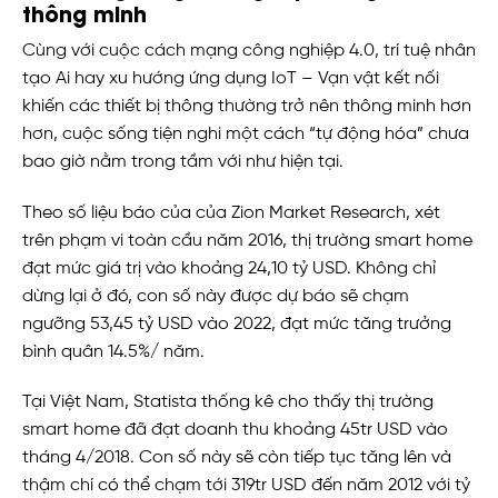
thông minh
Cùng với cuộc cách mạng công nghiệp 4.0, trí tuệ nhân
tạo Ai hay xu hướng ứng dụng IoT – Vạn vật kết nối
khiến các thiết bị thông thường trở nên thông minh hơn
hơn, cuộc sống tiện nghi một cách “tự động hóa” chưa
bao giờ nằm trong tầm với như hiện tại.
Theo số liệu báo của của Zion Market Research, xét
trên phạm vi toàn cầu năm 2016, thị trường smart home
đạt mức giá trị vào khoảng 24,10 tỷ USD. Không chỉ
dừng lại ở đó, con số này được dự báo sẽ chạm
ngưỡng 53,45 tỷ USD vào 2022, đạt mức tăng trưởng
bình quân 14.5%/ năm.
Tại Việt Nam, Statista thống kê cho thấy thị trường
smart home đã đạt doanh thu khoảng 45tr USD vào
tháng 4/2018. Con số này sẽ còn tiếp tục tăng lên và
thậm chí có thể chạm tới 319tr USD đến năm 2012 với tỷ