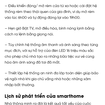
– Điều khiển đóng/ mở rèm cửa từ xa hoặc cài đặt hệ
thống rèm theo thói quen của gia đình, ví dụ mở rèm
vào lúc 6h00 và tự động đóng lại vào 19h00.
– Hẹn giờ Bật TV, mở điều hòa, bình nóng lạnh bằng
cách ra lệnh bằng giọng nói.
– Tùy chỉnh hệ thống âm thanh và ánh sáng theo từng
mục đích, với sự hỗ trợ của đèn LED 16 triệu màu sắc
cho phép chủ nhà tạo ra những bữa tiệc vui vẻ cùng
hòa âm ánh sáng đã tai đã mắt.
– Thiết lập hệ thống an ninh đa lớp toàn diện giúp bảo
vệ ngôi nhà khi gia chủ vắng nhà hoặc những xâm
nhập bất thường.
Lịch sử phát triển của smarthome
Nhà thông minh ra đời là kết quả tất yếu của cuộc