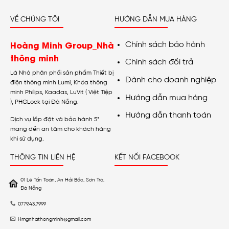
VỀ CHÚNG TÔI
HƯỚNG DẪN MUA HÀNG
Hoàng Minh Group_Nhà
Chính sách bảo hành
thông minh
Chính sách đổi trả
Là Nhà phân phối sản phẩm Thiết bị
Dành cho doanh nghiệp
điện thông minh Lumi, Khóa thông
minh Philips, Kaadas, LuVit ( Việt Tiệp
Hướng dẫn mua hàng
), PHGLock tại Đà Nẵng.
Hướng dẫn thanh toán
Dịch vụ lắp đặt và bảo hành 5*
mang đến an tâm cho khách hàng
khi sử dụng.
THÔNG TIN LIÊN HỆ
KẾT NỐI FACEBOOK
01 Lê Tấn Toán, An Hải Bắc, Sơn Trà,
Đà Nẵng
0779.43.7999
Hmgnhathongminh@gmail.com