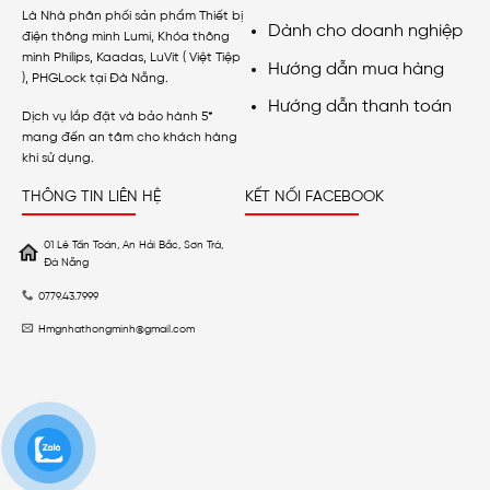
Là Nhà phân phối sản phẩm Thiết bị
Dành cho doanh nghiệp
điện thông minh Lumi, Khóa thông
minh Philips, Kaadas, LuVit ( Việt Tiệp
Hướng dẫn mua hàng
), PHGLock tại Đà Nẵng.
Hướng dẫn thanh toán
Dịch vụ lắp đặt và bảo hành 5*
mang đến an tâm cho khách hàng
khi sử dụng.
THÔNG TIN LIÊN HỆ
KẾT NỐI FACEBOOK
01 Lê Tấn Toán, An Hải Bắc, Sơn Trà,
Đà Nẵng
0779.43.7999
Hmgnhathongminh@gmail.com