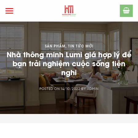
Skip
to
content
SẢN PHẨM
,
TIN TỨC MỚI
Nhà thông minh Lumi giá hợp lý để
bạn trải nghiệm cuộc sống tiện
nghi
POSTED ON
14/10/2022
BY
ADMIN