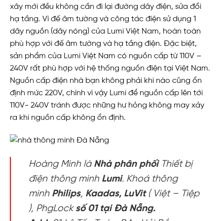
xây mới đều không cần đi lại đường dây điện, sửa đổi
hạ tầng. Vì đế âm tường và công tác điện sử dụng 1
dây nguồn (dây nóng) của Lumi Việt Nam, hoàn toàn
phù hợp với đế âm tường và hạ tầng điện. Đặc biệt,
sản phẩm của Lumi Việt Nam có nguồn cấp từ 110V –
240V rất phù hợp với hệ thống nguồn điện tại Việt Nam.
Nguồn cấp điện nhà bạn không phải khi nào cũng ổn
định mức 220V, chính vì vậy Lumi để nguồn cấp lên tới
110V- 240V tránh được những hư hỏng không may xảy
ra khi nguồn cấp không ổn định.
Hoàng Minh là
Nhà phân phối
Thiết bị
điện thông minh
Lumi
. Khoá thông
minh
Philips
,
Kaadas,
LuVit
( Việt – Tiệp
), PhgLock
số 01 tại Đà Nẵng.