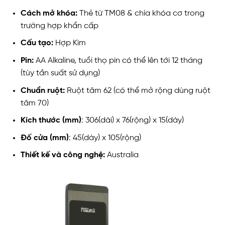
Cách mở khóa:
Thẻ từ TM08 & chìa khóa cơ trong
trường hợp khẩn cấp
Cấu tạo:
Hợp Kim
Pin:
AA Alkaline, tuổi thọ pin có thể lên tới 12 tháng
(tùy tần suất sử dụng)
Chuẩn ruột:
Ruột tâm 62 (có thể mở rộng dùng ruột
tâm 70)
Kích thước
(mm)
: 306(dài) x 76(rộng) x 15(dày)
Đố cửa (mm)
: 45(dày) x 105(rộng)
Thiết kế và công nghệ:
Australia