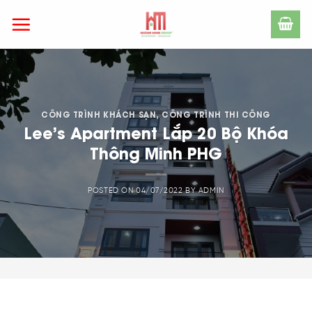
Skip
to
content
CÔNG TRÌNH KHÁCH SẠN
,
CÔNG TRÌNH THI CÔNG
Lee’s Apartment Lắp 20 Bộ Khóa
Thông Minh PHG
POSTED ON
04/07/2022
BY
ADMIN