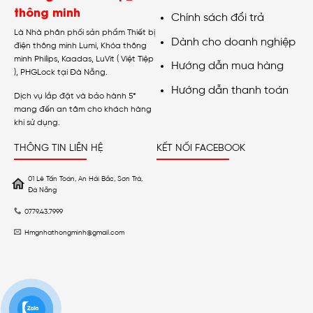
thông minh
Chính sách đổi trả
Là Nhà phân phối sản phẩm Thiết bị
Dành cho doanh nghiệp
điện thông minh Lumi, Khóa thông
minh Philips, Kaadas, LuVit ( Việt Tiệp
Hướng dẫn mua hàng
), PHGLock tại Đà Nẵng.
Hướng dẫn thanh toán
Dịch vụ lắp đặt và bảo hành 5*
mang đến an tâm cho khách hàng
khi sử dụng.
THÔNG TIN LIÊN HỆ
KẾT NỐI FACEBOOK
01 Lê Tấn Toán, An Hải Bắc, Sơn Trà,
Đà Nẵng
0779.43.7999
Hmgnhathongminh@gmail.com