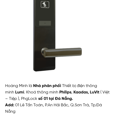
Hoàng Minh là
Nhà phân phối
Thiết bị điện thông
minh
Lumi
. Khoá thông minh
Philips
,
Kaadas,
LuVit
( Việt
– Tiệp ), PhgLock
số 01 tại Đà Nẵng.
Add:
01 Lê Tấn Toán, P.An Hải Bắc, Q.Sơn Trà, Tp.Đà
Nẵng