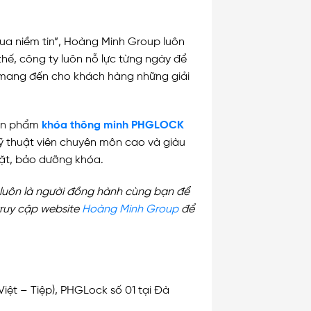
ua niềm tin”, Hoàng Minh Group luôn
 thế, công ty luôn nỗ lực từng ngày để
h mang đến cho khách hàng những giải
sản phẩm
khóa thông minh PHGLOCK
ỹ thuật viên chuyên môn cao và giàu
 đặt, bảo dưỡng khóa.
luôn là người đồng hành cùng bạn để
truy cập website
Hoàng Minh Group
để
Việt – Tiệp), PHGLock số 01 tại Đà