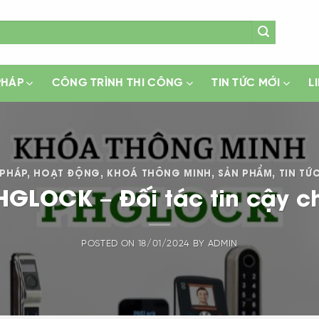
PHÁP
CÔNG TRÌNH THI CÔNG
TIN TỨC MỚI
L
 PHÁP
,
HOẠT ĐỘNG
,
KHOÁ THÔNG MINH
,
SẢN PHẨM
,
TIN TỨ
GLOCK – Đối tác tin cậy c
POSTED ON
18/01/2024
BY
ADMIN