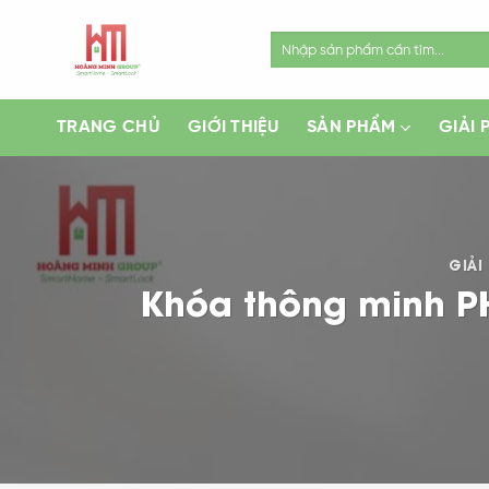
Skip
to
Search
for:
content
TRANG CHỦ
GIỚI THIỆU
SẢN PHẨM
GIẢI 
GIẢI
Khóa thông minh PH