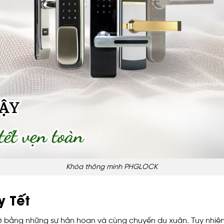
Khóa thông minh PHGLOCK
y Tết
ờ bằng những sự hân hoan và cùng chuyến du xuân. Tuy nhiên,