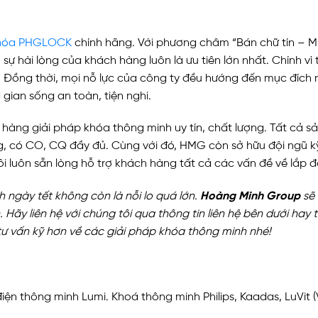
hóa PHGLOCK
chính hãng. Với phương châm “Bán chữ tín – M
, sự hài lòng của khách hàng luôn là ưu tiên lớn nhất. Chính vì
ụ. Đồng thời, mọi nỗ lực của công ty đều hướng đến mục đíc
 gian sống an toàn, tiện nghi.
hàng giải pháp khóa thông minh uy tín, chất lượng. Tất cả 
g, có CO, CQ đầy đủ. Cùng với đó, HMG còn sở hữu đội ngũ k
tôi luôn sẵn lòng hỗ trợ khách hàng tất cả các vấn đề về lắp
nh ngày tết không còn là nỗi lo quá lớn.
Hoàng Minh Group
sẽ 
Hãy liên hệ với chúng tôi qua thông tin liên hệ bên dưới hay 
tư vấn kỹ hơn về các giải pháp khóa thông minh nhé!
iện thông minh Lumi. Khoá thông minh Philips, Kaadas, LuVit (