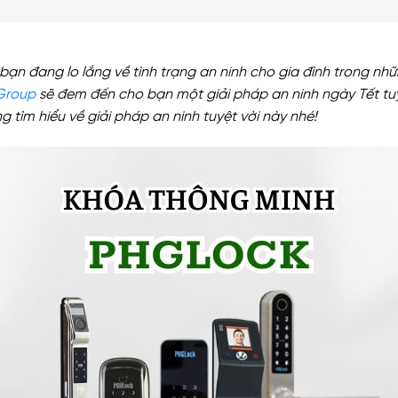
ạn đang lo lắng về tình trạng an ninh cho gia đình trong nh
Group
sẽ đem đến cho bạn một giải pháp an ninh ngày Tết tu
 tìm hiểu về giải pháp an ninh tuyệt vời này nhé!