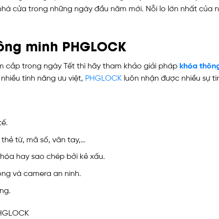
 nhà cửa trong những ngày đầu năm mới. Nỗi lo lớn nhất của nh
thông minh PHGLOCK
ộm cắp trong ngày Tết thì hãy tham khảo giải pháp
khóa thôn
 nhiều tính năng ưu việt,
PHGLOCK
luôn nhận được nhiều sự t
tế.
hẻ từ, mã số, vân tay,…
hóa hay sao chép bởi kẻ xấu.
ộng và camera an ninh.
ng.