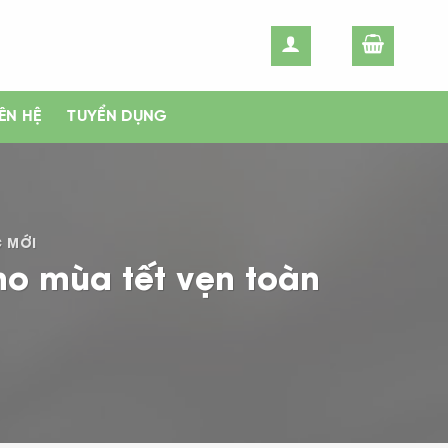
IÊN HỆ
TUYỂN DỤNG
C MỚI
ho mùa tết vẹn toàn