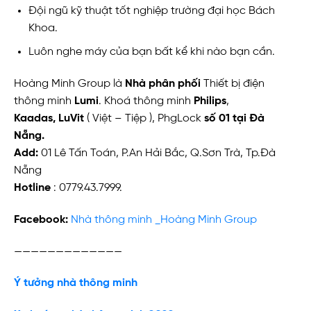
Đội ngũ kỹ thuật tốt nghiệp trường đại học Bách
Khoa.
Luôn nghe máy của bạn bất kể khi nào bạn cần.
Hoàng Minh Group là
Nhà phân phối
Thiết bị điện
thông minh
Lumi
. Khoá thông minh
Philips
,
Kaadas,
LuVit
( Việt – Tiệp ), PhgLock
số 01 tại Đà
Nẵng.
Add:
01 Lê Tấn Toán, P.An Hải Bắc, Q.Sơn Trà, Tp.Đà
Nẵng
Hotline
: 0779.43.7999.
Facebook:
Nhà thông minh _Hoàng Minh Group
—————————————
Ý tưởng nhà thông minh