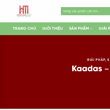
Skip
to
Search
for:
content
TRANG CHỦ
GIỚI THIỆU
SẢN PHẨM
GIẢI 
GIẢI PHÁP
,
K
Kaadas – 