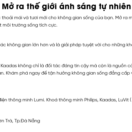
 Mở ra thế giới ánh sáng tự nhiên
hoải mái và tươi mới cho không gian sống của bạn. Mở ra mộ
t môi trường sống tích cực.
c không gian lớn hơn và là giải pháp tuyệt vời cho những kh
i, Kaadas không chỉ là đối tác đáng tin cậy mà còn là nguồn 
ạn. Khám phá ngay để tận hưởng không gian sống đẳng cấp 
ện thông minh Lumi. Khoá thông minh Philips, Kaadas, LuVit ( 
ơn Trà, Tp.Đà Nẵng