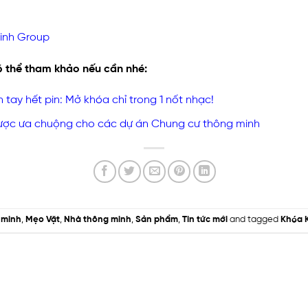
inh Group
ó thể tham khảo nếu cần nhé:
 tay hết pin: Mở khóa chỉ trong 1 nốt nhạc!
được ưa chuộng cho các dự án Chung cư thông minh
 minh
,
Mẹo Vặt
,
Nhà thông minh
,
Sản phẩm
,
Tin tức mới
and tagged
Khóa 