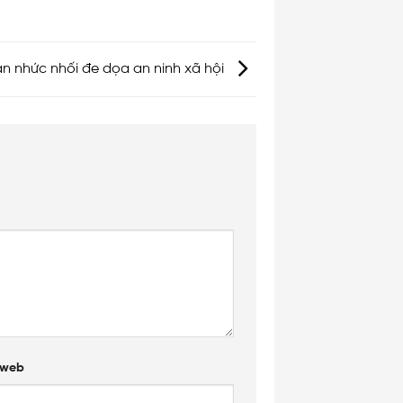
n nhức nhối đe dọa an ninh xã hội
 web