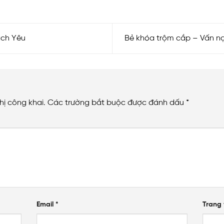
ch Yêu
Bẻ khóa trộm cắp – Vấn nạ
hị công khai.
Các trường bắt buộc được đánh dấu
*
Email
*
Trang