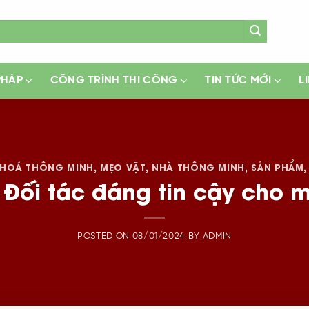
PHÁP
CÔNG TRÌNH THI CÔNG
TIN TỨC MỚI
L
HOÁ THÔNG MINH
,
MẸO VẶT
,
NHÀ THÔNG MINH
,
SẢN PHẨM
Đối tác đáng tin cậy cho 
POSTED ON
08/01/2024
BY
ADMIN