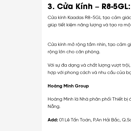
3. Cửa Kính – R8-5GL:
Cửa kính Kaadas R8-5GL tạo cảm giác t
giúp tiết kiệm năng lượng và tạo ra mộ
Cửa kính mở rộng tầm nhìn, tạo cảm giá
rộng lớn cho căn phòng.
Với sự đa dạng và chất lượng vượt trộ
hợp với phong cách và nhu cầu của b
Hoàng Minh Group
Hoàng Minh là Nhà phân phối Thiết bị đi
Nẵng.
Add:
01 Lê Tấn Toán, P.An Hải Bắc, Q.S