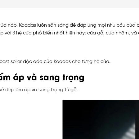
cửa nào, Kaadas luôn sẵn sàng để đáp ứng mọi nhu cầu của bạ
với 3 hệ cửa phổ biến nhất hiện nay: cửa gỗ, cửa nhôm, và 
best seller độc đáo của Kaadas cho từng hệ cửa.
 ấm áp và sang trọng
vẻ đẹp ấm áp và sang trọng từ gỗ.