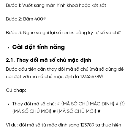
Bước 1: Vuốt sáng màn hình khoá hoặc két sắt
Bước 2: Bấm 400#
Bước 3: Nghe và ghi lại số series bằng ký tự số và chữ
Cài đặt tính năng
2.1. Thay đổi mã số chủ mặc định
Bước đầu tiên cần thay đổi mã số chủ (mã số dùng để
cài đặt với mã số chủ mặc định là 123456789)
Cú pháp:
Thay đổi mã số chủ: # {MÃ SỐ CHỦ MẶC ĐỊNH} # {1}
{MÃ SỐ CHỦ MỚI} # {MÃ SỐ CHỦ MỚI} #
Ví dụ: đổi mã số từ mặc định sang 123789 ta thực hiện