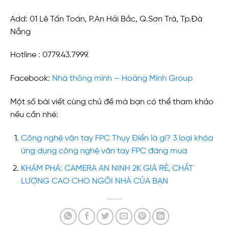
Add: 01 Lê Tấn Toán, P.An Hải Bắc, Q.Sơn Trà, Tp.Đà
Nẵng
Hotline : 0779.43.7999.
Facebook:
Nhà thông minh – Hoàng Minh Group
Một số bài viết cùng chủ đề mà bạn có thể tham khảo
nếu cần nhé:
Công nghệ vân tay FPC Thụy Điển là gì? 3 loại khóa
ứng dụng công nghệ vân tay FPC đáng mua
KHÁM PHÁ: CAMERA AN NINH 2K GIÁ RẺ, CHẤT
LƯỢNG CAO CHO NGÔI NHÀ CỦA BẠN