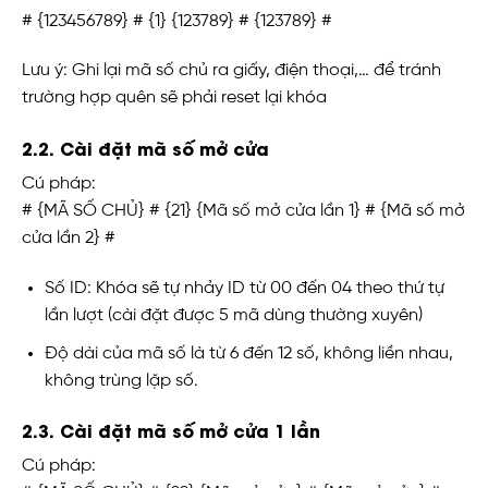
# {123456789} # {1} {123789} # {123789} #
Lưu ý: Ghi lại mã số chủ ra giấy, điện thoại,… để tránh
trường hợp quên sẽ phải reset lại khóa
2.2. Cài đặt mã số mở cửa
Cú pháp:
# {MÃ SỐ CHỦ} # {21} {Mã số mở cửa lần 1} # {Mã số mở
cửa lần 2} #
Số ID: Khóa sẽ tự nhảy ID từ 00 đến 04 theo thứ tự
lần lượt (cài đặt được 5 mã dùng thường xuyên)
Độ dài của mã số là từ 6 đến 12 số, không liền nhau,
không trùng lặp số.
2.3. Cài đặt mã số mở cửa 1 lần
Cú pháp: