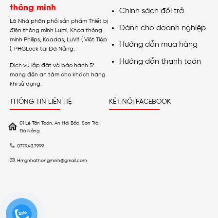
thông minh
Chính sách đổi trả
Là Nhà phân phối sản phẩm Thiết bị
Dành cho doanh nghiệp
điện thông minh Lumi, Khóa thông
minh Philips, Kaadas, LuVit ( Việt Tiệp
Hướng dẫn mua hàng
), PHGLock tại Đà Nẵng.
Hướng dẫn thanh toán
Dịch vụ lắp đặt và bảo hành 5*
mang đến an tâm cho khách hàng
khi sử dụng.
THÔNG TIN LIÊN HỆ
KẾT NỐI FACEBOOK
01 Lê Tấn Toán, An Hải Bắc, Sơn Trà,
Đà Nẵng
0779.43.7999
Hmgnhathongminh@gmail.com