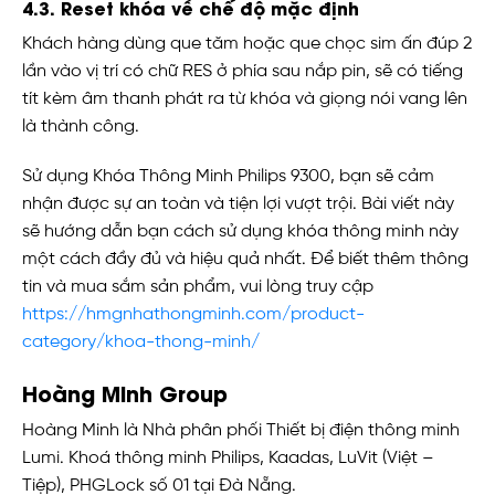
4.3. Reset khóa về chế độ mặc định
Khách hàng dùng que tăm hoặc que chọc sim ấn đúp 2
lần vào vị trí có chữ RES ở phía sau nắp pin, sẽ có tiếng
tít kèm âm thanh phát ra từ khóa và giọng nói vang lên
là thành công.
Sử dụng Khóa Thông Minh Philips 9300, bạn sẽ cảm
nhận được sự an toàn và tiện lợi vượt trội. Bài viết này
sẽ hướng dẫn bạn cách sử dụng khóa thông minh này
một cách đầy đủ và hiệu quả nhất. Để biết thêm thông
tin và mua sắm sản phẩm, vui lòng truy cập
https://hmgnhathongminh.com/product-
category/khoa-thong-minh/
Hoàng Minh Group
Hoàng Minh là Nhà phân phối Thiết bị điện thông minh
Lumi. Khoá thông minh Philips, Kaadas, LuVit (Việt –
Tiệp), PHGLock số 01 tại Đà Nẵng.