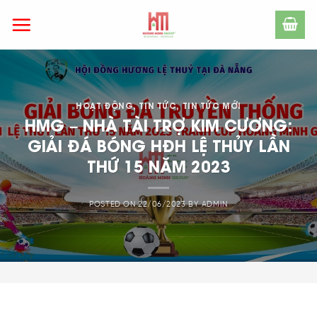
Skip
to
content
HOẠT ĐỘNG
,
TIN TỨC
,
TIN TỨC MỚI
HMG – NHÀ TÀI TRỢ KIM CƯƠNG:
GIẢI ĐÁ BÓNG HĐH LỆ THỦY LẦN
THỨ 15 NĂM 2023
POSTED ON
22/06/2023
BY
ADMIN