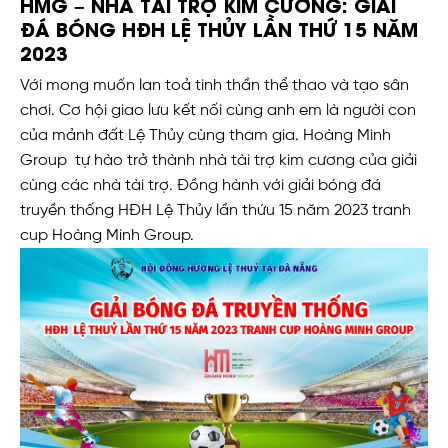
HMG – NHÀ TÀI TRỢ KIM CƯƠNG: GIẢI
ĐÁ BÓNG HĐH LỆ THỦY LẦN THỨ 15 NĂM
2023
Với mong muốn lan toả tinh thần thể thao và tạo sân
chơi. Cơ hội giao lưu kết nối cùng anh em là người con
của mảnh đất Lệ Thủy cùng tham gia. Hoàng Minh
Group tự hào trở thành nhà tài trợ kim cương của giải
cùng các nhà tài trợ. Đồng hành với giải bóng đá
truyền thống HĐH Lệ Thủy lần thứu 15 năm 2023 tranh
cup Hoàng Minh Group.