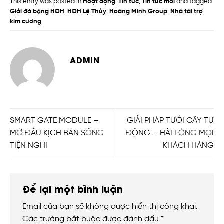
This entry was posted in
Hoạt động
,
Tin tức
,
Tin tức mới
and tagged
Giải đá bóng HĐH
,
HĐH Lệ Thủy
,
Hoàng Minh Group
,
Nhà tài trợ
kim cương
.
ADMIN
SMART GATE MODULE –
GIẢI PHÁP TƯỚI CÂY TỰ
MỞ ĐẦU KỊCH BẢN SỐNG
ĐỘNG – HÀI LÒNG MỌI
TIỆN NGHI
KHÁCH HÀNG
Để lại một bình luận
Email của bạn sẽ không được hiển thị công khai.
Các trường bắt buộc được đánh dấu
*