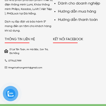
Là Nhà phân phối sản phẩm Thiết bị
Dành cho doanh nghiệp
điện thông minh Lumi, Khóa thông
minh Philips, Kaadas, LuVit ( Việt Tiệp
Hướng dẫn mua hàng
), PHGLock tại Đà Nẵng.
Hướng dẫn thanh toán
Dịch vụ lắp đặt và bảo hành 5*
mang đến an tâm cho khách hàng
khi sử dụng.
THÔNG TIN LIÊN HỆ
KẾT NỐI FACEBOOK
01 Lê Tấn Toán, An Hải Bắc, Sơn Trà,
Đà Nẵng
0779.43.7999
Hmgnhathongminh@gmail.com