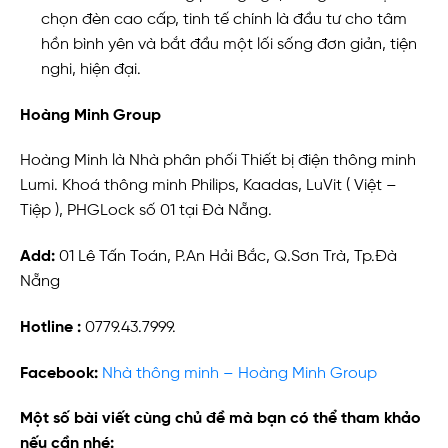
chọn đèn cao cấp, tinh tế chính là đầu tư cho tâm
hồn bình yên và bắt đầu một lối sống đơn giản, tiện
nghi, hiện đại.
Hoàng Minh Group
Hoàng Minh là Nhà phân phối Thiết bị điện thông minh
Lumi. Khoá thông minh Philips, Kaadas, LuVit ( Việt –
Tiệp ), PHGLock số 01 tại Đà Nẵng.
Add:
01 Lê Tấn Toán, P.An Hải Bắc, Q.Sơn Trà, Tp.Đà
Nẵng
Hotline :
0779.43.7999.
Facebook:
Nhà thông minh – Hoàng Minh Group
Một số bài viết cùng chủ đề mà bạn có thể tham khảo
nếu cần nhé: