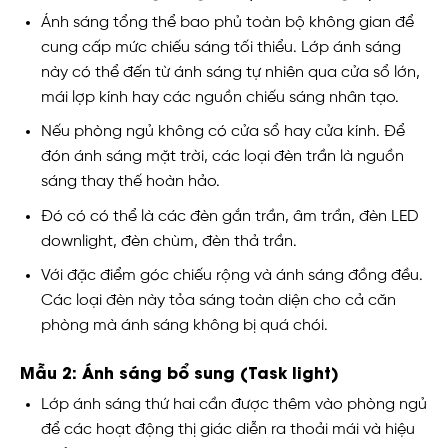
Ánh sáng tổng thể bao phủ toàn bộ không gian để
cung cấp mức chiếu sáng tối thiểu. Lớp ánh sáng
này có thể đến từ ánh sáng tự nhiên qua cửa sổ lớn,
mái lợp kính hay các nguồn chiếu sáng nhân tạo.
Nếu phòng ngủ không có cửa sổ hay cửa kính. Để
đón ánh sáng mặt trời, các loại đèn trần là nguồn
sáng thay thế hoàn hảo.
Đó có có thể là các đèn gắn trần, âm trần, đèn LED
downlight, đèn chùm, đèn thả trần.
Với đặc điểm góc chiếu rộng và ánh sáng đồng đều.
Các loại đèn này tỏa sáng toàn diện cho cả căn
phòng mà ánh sáng không bị quá chói.
Mẫu 2: Ánh sáng bổ sung (Task light)
Lớp ánh sáng thứ hai cần được thêm vào phòng ngủ
để các hoạt động thị giác diễn ra thoải mái và hiệu