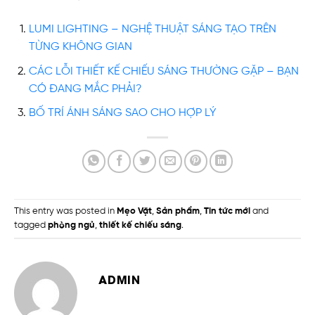
LUMI LIGHTING – NGHỆ THUẬT SÁNG TẠO TRÊN
TỪNG KHÔNG GIAN
CÁC LỖI THIẾT KẾ CHIẾU SÁNG THƯỜNG GẶP – BẠN
CÓ ĐANG MẮC PHẢI?
BỐ TRÍ ÁNH SÁNG SAO CHO HỢP LÝ
This entry was posted in
Mẹo Vặt
,
Sản phẩm
,
Tin tức mới
and
tagged
phòng ngủ
,
thiết kế chiếu sáng
.
ADMIN