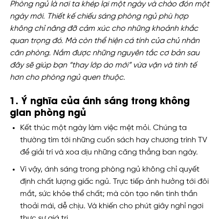
Phòng ngủ là nơi ta khép lại một ngày và chào đón một
ngày mới. Thiết kế chiếu sáng phòng ngủ phù hợp
không chỉ nâng đỡ cảm xúc cho những khoảnh khắc
quan trọng đó. Mà còn thể hiện cá tính của chủ nhân
căn phòng. Nắm được những nguyên tắc cơ bản sau
đây sẽ giúp bạn “thay lớp áo mới” vừa vặn và tinh tế
hơn cho phòng ngủ quen thuộc.
1. Ý nghĩa của ánh sáng trong không
gian phòng ngủ
Kết thúc một ngày làm việc mệt mỏi. Chúng ta
thường tìm tới những cuốn sách hay chương trình TV
để giải trí và xoa dịu những căng thẳng ban ngày.
Vì vậy, ánh sáng trong phòng ngủ không chỉ quyết
định chất lượng giấc ngủ. Trực tiếp ảnh hưởng tới đôi
mắt, sức khỏe thể chất; mà còn tạo nên tinh thần
thoải mái, dễ chịu. Và khiến cho phút giây nghỉ ngơi
thực sự giá trị.