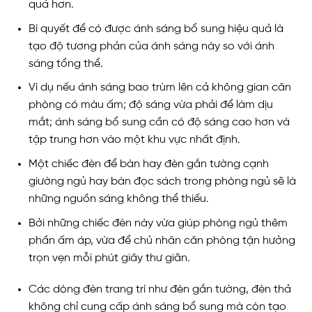
quả hơn.
Bí quyết để có được ánh sáng bổ sung hiệu quả là
tạo độ tương phản của ánh sáng này so với ánh
sáng tổng thể.
Ví dụ nếu ánh sáng bao trùm lên cả không gian căn
phòng có màu ấm; độ sáng vừa phải để làm dịu
mắt; ánh sáng bổ sung cần có độ sáng cao hơn và
tập trung hơn vào một khu vực nhất định.
Một chiếc đèn để bàn hay đèn gắn tường cạnh
giường ngủ hay bàn đọc sách trong phòng ngủ sẽ là
những nguồn sáng không thể thiếu.
Bởi những chiếc đèn này vừa giúp phòng ngủ thêm
phần ấm áp, vừa để chủ nhân căn phòng tận hưởng
trọn vẹn mỗi phút giây thư giãn.
Các dòng đèn trang trí như đèn gắn tường, đèn thả
không chỉ cung cấp ánh sáng bổ sung mà còn tạo