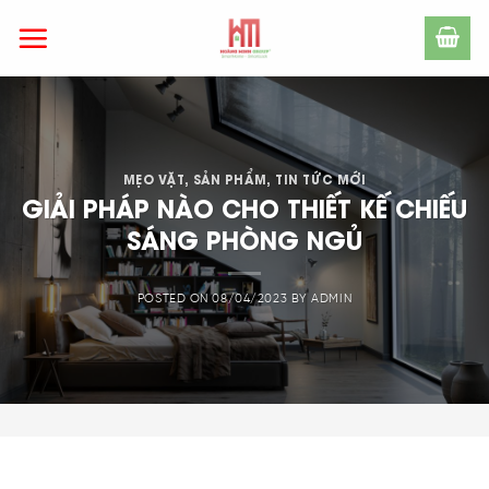
Skip
to
content
MẸO VẶT
,
SẢN PHẨM
,
TIN TỨC MỚI
GIẢI PHÁP NÀO CHO THIẾT KẾ CHIẾU
SÁNG PHÒNG NGỦ
POSTED ON
08/04/2023
BY
ADMIN