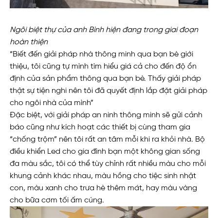
Ngôi biệt thự của anh Bình hiện đang trong giai đoạn
hoàn thiện
“Biết đến giải pháp nhà thông minh qua bạn bè giới
thiệu, tôi cũng tự mình tìm hiểu giá cả cho đến độ ổn
định của sản phẩm thông qua bạn bè. Thấy giải pháp
thật sự tiện nghi nên tôi đã quyết định lắp đặt giải pháp
cho ngôi nhà của mình”
Đặc biệt, với giải pháp an ninh thông minh sẽ gửi cảnh
báo cũng như kích hoạt các thiết bị cùng tham gia
“chống trộm” nên tôi rất an tâm mỗi khi ra khỏi nhà. Bộ
điều khiển Led cho gia đình bạn một không gian sống
đa màu sắc, tôi có thể tùy chỉnh rất nhiều màu cho mỗi
khung cảnh khác nhau, màu hồng cho tiệc sinh nhật
con, màu xanh cho trưa hè thêm mát, hay màu vàng
cho bữa cơm tối ấm cúng.