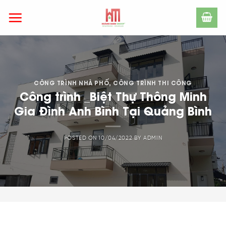
Skip
to
content
CÔNG TRÌNH NHÀ PHỐ
,
CÔNG TRÌNH THI CÔNG
Công trình _Biệt Thự Thông Minh
Gia Đình Anh Bình Tại Quảng Bình
POSTED ON
10/04/2022
BY
ADMIN