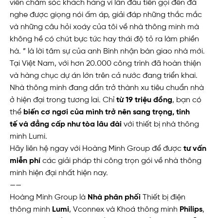
viên chăm sóc khách hàng vì lần đầu tiên gọi đến đã
nghe được giọng nói ấm áp, giải đáp những thắc mắc
và những câu hỏi xoáy của tôi về nhà thông minh mà
không hề có chút bực tức hay thái độ tỏ ra làm phiền
hà. ” là lời tâm sự của anh Bình nhận bàn giao nhà mới.
Tại Việt Nam, với hơn 20.000 công trình đã hoàn thiện
và hàng chục dự án lớn trên cả nước đang triển khai.
Nhà thông minh đang dần trở thành xu tiêu chuẩn nhà
ở hiện đại trong tương lai. Chỉ
từ 19 triệu đồng
, bạn có
thể
biến cơ ngơi của mình trở nên sang trọng, tinh
tế và đẳng cấp như tòa lâu đài
với thiết bị nhà thông
minh Lumi.
Hãy liên hệ ngay với Hoàng Minh Group để được
tư vấn
miễn phí
các giải pháp thi công trọn gói về nhà thông
minh hiện đại nhất hiện nay.
——
Hoàng Minh Group là
Nhà phân phối
Thiết bị điện
thông minh
Lumi
, Vconnex và Khoá thông minh
Philips
,