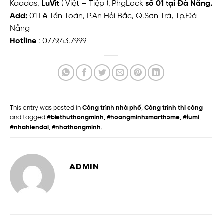
Kaadas,
LuVit
( Việt – Tiệp ), PhgLock
số 01 tại Đà Nẵng.
Add:
01 Lê Tấn Toán, P.An Hải Bắc, Q.Sơn Trà, Tp.Đà
Nẵng
Hotline
: 0779.43.7999
This entry was posted in
Công trình nhà phố
,
Công trình thi công
and tagged
#biethuthongminh
,
#hoangminhsmarthome
,
#lumi
,
#nhahiendai
,
#nhathongminh
.
ADMIN