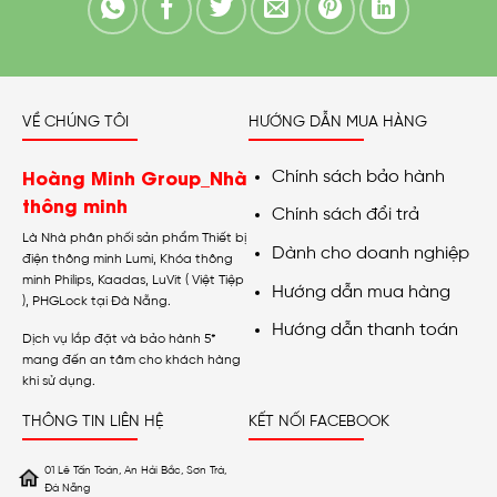
VỀ CHÚNG TÔI
HƯỚNG DẪN MUA HÀNG
Hoàng Minh Group_Nhà
Chính sách bảo hành
thông minh
Chính sách đổi trả
Là Nhà phân phối sản phẩm Thiết bị
Dành cho doanh nghiệp
điện thông minh Lumi, Khóa thông
minh Philips, Kaadas, LuVit ( Việt Tiệp
Hướng dẫn mua hàng
), PHGLock tại Đà Nẵng.
Hướng dẫn thanh toán
Dịch vụ lắp đặt và bảo hành 5*
mang đến an tâm cho khách hàng
khi sử dụng.
THÔNG TIN LIÊN HỆ
KẾT NỐI FACEBOOK
01 Lê Tấn Toán, An Hải Bắc, Sơn Trà,
Đà Nẵng