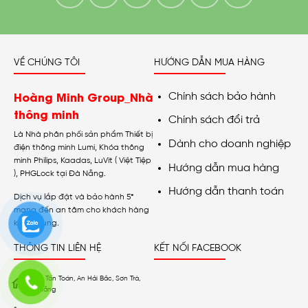
VỀ CHÚNG TÔI
HƯỚNG DẪN MUA HÀNG
Hoàng Minh Group_Nhà
Chính sách bảo hành
thông minh
Chính sách đổi trả
Là Nhà phân phối sản phẩm Thiết bị
Dành cho doanh nghiệp
điện thông minh Lumi, Khóa thông
minh Philips, Kaadas, LuVit ( Việt Tiệp
Hướng dẫn mua hàng
), PHGLock tại Đà Nẵng.
Hướng dẫn thanh toán
Dịch vụ lắp đặt và bảo hành 5*
mang đến an tâm cho khách hàng
khi sử dụng.
THÔNG TIN LIÊN HỆ
KẾT NỐI FACEBOOK
01 Lê Tấn Toán, An Hải Bắc, Sơn Trà,
Đà Nẵng