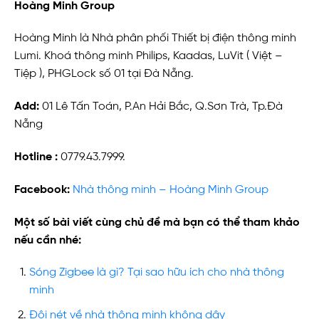
Hoàng Minh Group
Hoàng Minh là Nhà phân phối Thiết bị điện thông minh
Lumi. Khoá thông minh Philips, Kaadas, LuVit ( Việt –
Tiệp ), PHGLock số 01 tại Đà Nẵng.
Add:
01 Lê Tấn Toán, P.An Hải Bắc, Q.Sơn Trà, Tp.Đà
Nẵng
Hotline :
0779.43.7999.
Facebook:
Nhà thông minh – Hoàng Minh Group
Một số bài viết cùng chủ đề mà bạn có thể tham khảo
nếu cần nhé:
Sóng Zigbee là gì? Tại sao hữu ích cho nhà thông
minh
Đôi nét về nhà thông minh không dây