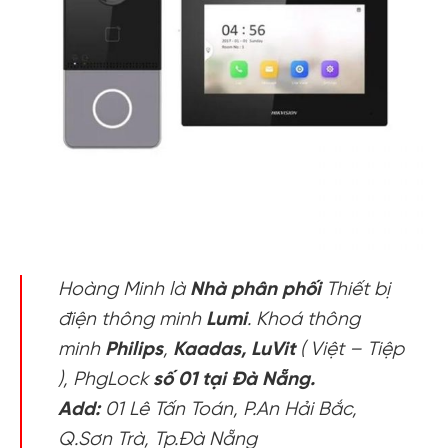
Hoàng Minh là
Nhà phân phối
Thiết bị
điện thông minh
Lumi
. Khoá thông
minh
Philips
,
Kaadas,
LuVit
( Việt – Tiệp
), PhgLock
số 01 tại Đà Nẵng.
Add:
01 Lê Tấn Toán, P.An Hải Bắc,
Q.Sơn Trà, Tp.Đà Nẵng