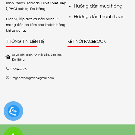
minh Philips, Kaadas, LuVit ( Việt Tiệp
Hướng dẫn mua hàng
), PHGLock tại Đà Nẵng.
Hướng dẫn thanh toán
Dịch vụ lắp đặt và bảo hành 5*
mang đến an tâm cho khách hàng
khi sử dụng.
THÔNG TIN LIÊN HỆ
KẾT NỐI FACEBOOK
01 Lê Tấn Toán, An Hải Bắc, Sơn Trà,
Đà Nẵng
0779.43.7999
Hmgnhathongminh@gmail.com