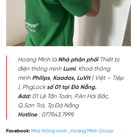
Hoàng Minh là
Nhà phân phối
Thiết bị
điện thông minh
Lumi
. Khoá thông
minh
Philips
,
Kaadas,
LuVit
( Việt – Tiệp
), PhgLock
số 01 tại Đà Nẵng.
Add:
01 Lê Tấn Toán, P.An Hải Bắc,
Q.Sơn Trà, Tp.Đà Nẵng
Hotline
: 0779.43.7999.
Facebook:
Nhà thông minh _Hoàng Minh Group