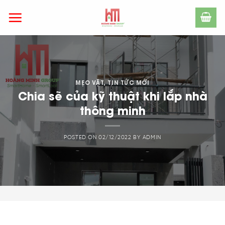
Skip
to
content
MẸO VẶT
,
TIN TỨC MỚI
Chia sẽ của kỹ thuật khi lắp nhà
thông minh
POSTED ON
02/12/2022
BY
ADMIN