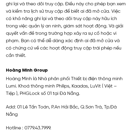
ghi lại và theo dõi truy cập. Điều này cho phép bạn xem
và kiểm tra lịch sử truy cập để biết ai đã mở cửa. Việc
có khả năng ghi lại và theo dõi truy cập này hữu ích
trong việc quản lý an ninh, giám sát hoạt động. Và giải
quyết vấn đề trong trường hợp xảy ra sự cố hoặc vi
phạm. Bạn có thể dễ dàng xác định ai đã mở cửa và
có chứng cứ về các hoạt động truy cập trái phép nếu
cần thiết.
Hoàng Minh Group
Hoàng Minh là Nhà phân phối Thiết bị điện thông minh
Lumi. Khoá thông minh Philips, Kaadas, LuVit ( Việt –
Tiệp ), PHGLock số 01 tại Đà Nẵng.
Add: 01 Lê Tấn Toán, P.An Hải Bắc, Q.Sơn Trà, Tp.Đà
Nẵng
Hotline : 0779.43.7999.