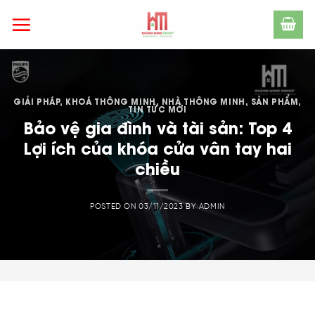
Skip
to
content
GIẢI PHÁP
,
KHOÁ THÔNG MINH
,
NHÀ THÔNG MINH
,
SẢN PHẨM
,
TIN TỨC MỚI
Bảo vệ gia đình và tài sản: Top 4
Lợi ích của khóa cửa vân tay hai
chiều
POSTED ON
03/11/2023
BY
ADMIN