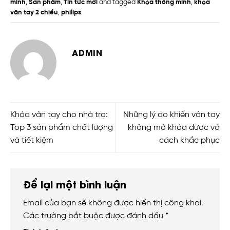
minh
,
Sản phẩm
,
Tin tức mới
and tagged
Khóa thông minh
,
khóa
vân tay 2 chiều
,
philips
.
ADMIN
Khóa vân tay cho nhà trọ:
Những lý do khiến vân tay
Top 3 sản phẩm chất lượng
không mở khóa được và
và tiết kiệm
cách khắc phục
Để lại một bình luận
Email của bạn sẽ không được hiển thị công khai.
Các trường bắt buộc được đánh dấu
*