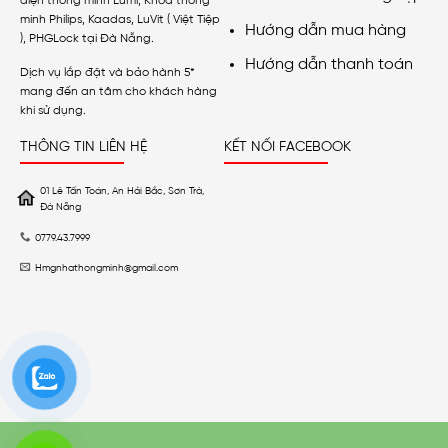
điện thông minh Lumi, Khóa thông
minh Philips, Kaadas, LuVit ( Việt Tiệp
Hướng dẫn mua hàng
), PHGLock tại Đà Nẵng.
Hướng dẫn thanh toán
Dịch vụ lắp đặt và bảo hành 5*
mang đến an tâm cho khách hàng
khi sử dụng.
THÔNG TIN LIÊN HỆ
KẾT NỐI FACEBOOK
01 Lê Tấn Toán, An Hải Bắc, Sơn Trà,
Đà Nẵng
0779.43.7999
Hmgnhathongminh@gmail.com