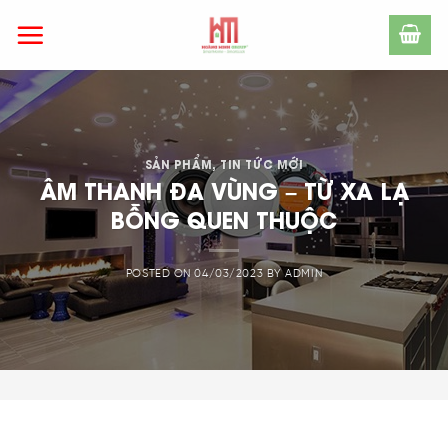
Skip
to
content
SẢN PHẨM
,
TIN TỨC MỚI
ÂM THANH ĐA VÙNG – TỪ XA LẠ
BỖNG QUEN THUỘC
POSTED ON
04/03/2023
BY
ADMIN