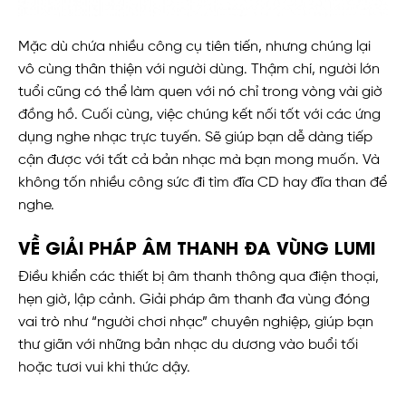
Mặc dù chứa nhiều công cụ tiên tiến, nhưng chúng lại
vô cùng thân thiện với người dùng. Thậm chí, người lớn
tuổi cũng có thể làm quen với nó chỉ trong vòng vài giờ
đồng hồ. Cuối cùng, việc chúng kết nối tốt với các ứng
dụng nghe nhạc trực tuyến. Sẽ giúp bạn dễ dàng tiếp
cận được với tất cả bản nhạc mà bạn mong muốn. Và
không tốn nhiều công sức đi tìm đĩa CD hay đĩa than để
nghe.
VỀ GIẢI PHÁP ÂM THANH ĐA VÙNG LUMI
Điều khiển các thiết bị âm thanh thông qua điện thoại,
hẹn giờ, lập cảnh. Giải pháp âm thanh đa vùng đóng
vai trò như “người chơi nhạc” chuyên nghiệp, giúp bạn
thư giãn với những bản nhạc du dương vào buổi tối
hoặc tươi vui khi thức dậy.