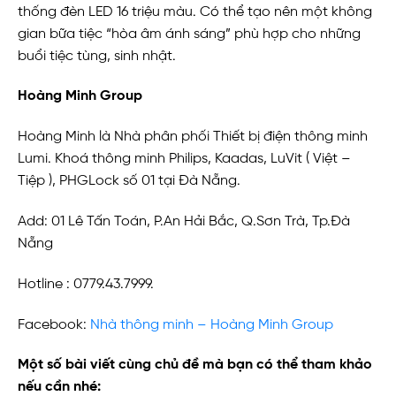
thống đèn LED 16 triệu màu. Có thể tạo nên một không
gian bữa tiệc “hòa âm ánh sáng” phù hợp cho những
buổi tiệc tùng, sinh nhật.
Hoàng Minh Group
Hoàng Minh là Nhà phân phối Thiết bị điện thông minh
Lumi. Khoá thông minh Philips, Kaadas, LuVit ( Việt –
Tiệp ), PHGLock số 01 tại Đà Nẵng.
Add: 01 Lê Tấn Toán, P.An Hải Bắc, Q.Sơn Trà, Tp.Đà
Nẵng
Hotline : 0779.43.7999.
Facebook:
Nhà thông minh – Hoàng Minh Group
Một số bài viết cùng chủ đề mà bạn có thể tham khảo
nếu cần nhé: