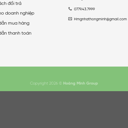
ách đổi trả
0779.43.7999
ho doanh nghiệp
Hmgnhathongminh@gmail.com
dẫn mua hàng
dẫn thanh toán
Copyright 2026 ©
Hoàng Minh Group