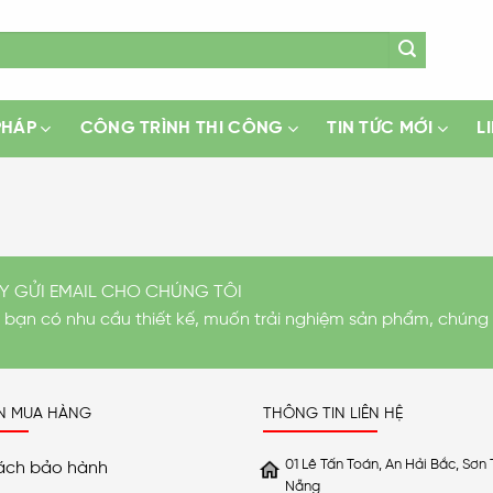
PHÁP
CÔNG TRÌNH THI CÔNG
TIN TỨC MỚI
L
Y GỬI EMAIL CHO CHÚNG TÔI
i bạn có nhu cầu thiết kế, muốn trải nghiệm sản phẩm, chúng 
N MUA HÀNG
THÔNG TIN LIÊN HỆ
01 Lê Tấn Toán, An Hải Bắc, Sơn 
ách bảo hành
Nẵng