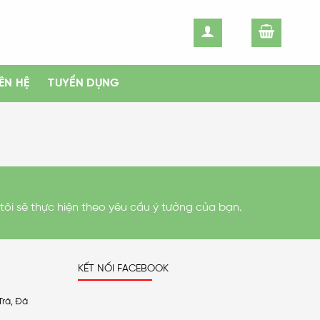
IÊN HỆ
TUYỂN DỤNG
tôi sẽ thực hiện theo yêu cầu ý tưởng của bạn.
KẾT NỐI FACEBOOK
Trà, Đà