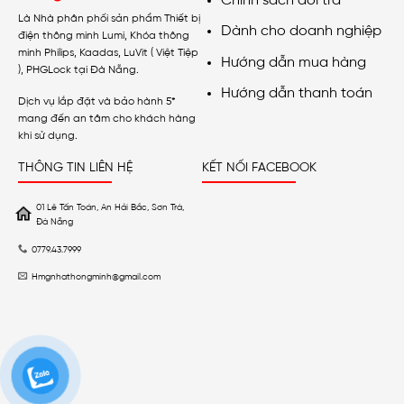
Chính sách đổi trả
Là Nhà phân phối sản phẩm Thiết bị
Dành cho doanh nghiệp
điện thông minh Lumi, Khóa thông
minh Philips, Kaadas, LuVit ( Việt Tiệp
Hướng dẫn mua hàng
), PHGLock tại Đà Nẵng.
Hướng dẫn thanh toán
Dịch vụ lắp đặt và bảo hành 5*
mang đến an tâm cho khách hàng
khi sử dụng.
THÔNG TIN LIÊN HỆ
KẾT NỐI FACEBOOK
01 Lê Tấn Toán, An Hải Bắc, Sơn Trà,
Đà Nẵng
0779.43.7999
Hmgnhathongminh@gmail.com